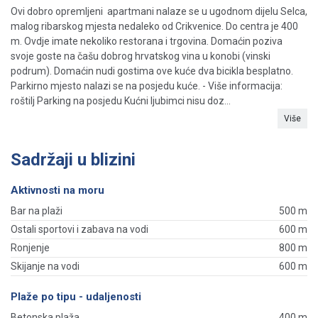
Ovi dobro opremljeni apartmani nalaze se u ugodnom dijelu Selca,
malog ribarskog mjesta nedaleko od Crikvenice. Do centra je 400
m. Ovdje imate nekoliko restorana i trgovina. Domaćin poziva
svoje goste na čašu dobrog hrvatskog vina u konobi (vinski
podrum). Domaćin nudi gostima ove kuće dva bicikla besplatno.
Parkirno mjesto nalazi se na posjedu kuće. - Više informacija:
roštilj Parking na posjedu Kućni ljubimci nisu doz...
Više
Sadržaji u blizini
Aktivnosti na moru
Bar na plaži
500 m
Ostali sportovi i zabava na vodi
600 m
Ronjenje
800 m
Skijanje na vodi
600 m
Plaže po tipu - udaljenosti
Betonska plaža
400 m