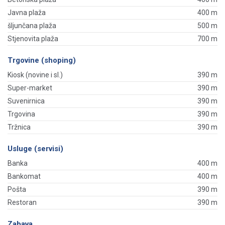
Javna plaža
400 m
šljunčana plaža
500 m
Stjenovita plaža
700 m
Trgovine (shoping)
Kiosk (novine i sl.)
390 m
Super-market
390 m
Suvenirnica
390 m
Trgovina
390 m
Tržnica
390 m
Usluge (servisi)
Banka
400 m
Bankomat
400 m
Pošta
390 m
Restoran
390 m
Zabava