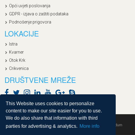
Opći uvjeti poslovanja
GDPR - izjava o zaštiti podataka
Podnošenje prigovora
LOKACIJE
Istra
Kvarner
Otok Krk
Crikvenica
DRUŠTVENE MREŽE
This Website uses cookies to personalize
content to make our site easier for you to use.
We do also share that information with third
Copyright © 2020, Croatialan |
Sitemap
| Powered by
Agendum
parties for advertising & analytics.
More info