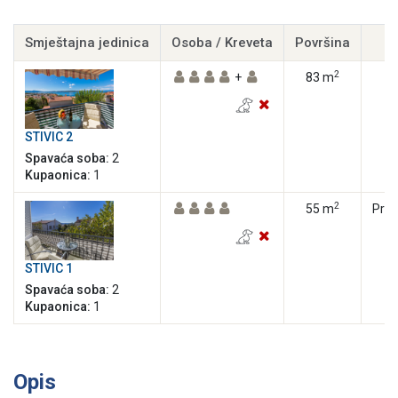
Smještajna jedinica
Osoba / Kreveta
Površina
K
2
+
83 m
STIVIC 2
Spavaća soba:
2
Kupaonica:
1
2
55 m
Priz
STIVIC 1
Spavaća soba:
2
Kupaonica:
1
Opis