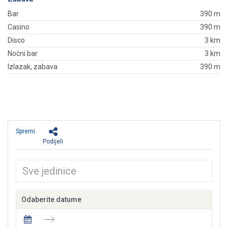
Bar
390 m
Casino
390 m
Disco
3 km
Noćni bar
3 km
Izlazak, zabava
390 m
Spremi
Podijeli
Odaberite datume