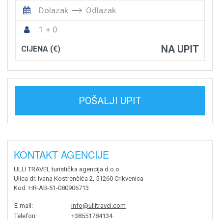
Dolazak
Odlazak
1 + 0
NA UPIT
CIJENA (€)
POŠALJI UPIT
KONTAKT AGENCIJE
ULLI TRAVEL turistička agencija d.o.o.
Ulica dr. Ivana Kostrenčića 2, 51260 Crikvenica
Kod
: HR-AB-51-080906713
E-mail
:
info@ullitravel.com
Telefon
:
+38551784134