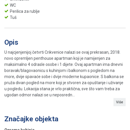
WC
Perilica za rublje
Tuš
Opis
U najcjenjenijoj četvrti Crikvenice nalazi se ovaj prekrasan, 2018.
novo opremljen penthouse apartman koji je namijenjen za
maksimalno 4 odrasle osobe i 1 dijete. Ovaj apartman ima dnevni
boravak/blagovaonicu s kuhinjom i balkonom s pogledom na
more, dvije spavaće sobe i dvije moderne kupaonice. S balkona se
pruža divan pogled na more koji je stvoren za opuštanje i uživanje
u pogledu. Lokacija stana je vrlo praktična, sve što vam treba za
ugodan odmor nalazi se u neposredn...
Više
Značajke objekta