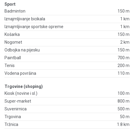
Sport
Badminton
150 m
Iznajmljivanje bicikala
1 km
Iznajmljivanje sportske opreme
1 km
Košarka
150 m
Nogomet
2 km
Odbojka na pijesku
150 m
Paintball
700 m
Tenis
200 m
Vodena površina
110 m
Trgovine (shoping)
Kiosk (novine i sl.)
100 m
Super-market
800 m
Suvenirnica
500 m
Trgovina
50 m
Tržnica
1.8 km