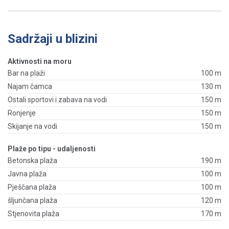
Sadržaji u blizini
Aktivnosti na moru
Bar na plaži
100 m
Najam čamca
130 m
Ostali sportovi i zabava na vodi
150 m
Ronjenje
150 m
Skijanje na vodi
150 m
Plaže po tipu - udaljenosti
Betonska plaža
190 m
Javna plaža
100 m
Pješčana plaža
100 m
šljunčana plaža
120 m
Stjenovita plaža
170 m