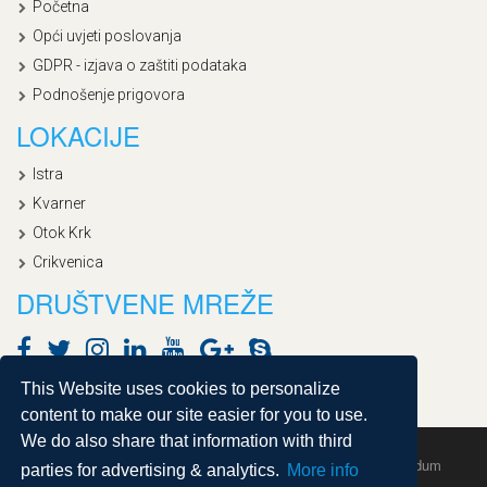
Početna
Opći uvjeti poslovanja
GDPR - izjava o zaštiti podataka
Podnošenje prigovora
LOKACIJE
Istra
Kvarner
Otok Krk
Crikvenica
DRUŠTVENE MREŽE
This Website uses cookies to personalize
content to make our site easier for you to use.
We do also share that information with third
Copyright © 2020, Croatialan |
Sitemap
| Powered by
Agendum
parties for advertising & analytics.
More info