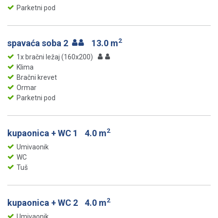
Parketni pod
2
spavaća soba 2
13.0 m
1x bračni ležaj (160x200)
Klima
Bračni krevet
Ormar
Parketni pod
2
kupaonica + WC 1
4.0 m
Umivaonik
WC
Tuš
2
kupaonica + WC 2
4.0 m
Umivaonik