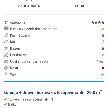
2 KUPAONICA
110
m
Kategorija
klima u zajedničkim prostorima
Kućni ljubimci
Kat
3
Bazen
Parkiralište
Udaljenost centra mjesta
1 km
Roštilj
Wi-Fi
2
kuhinja + dnevni boravak s ležajevima
29.0 m
1x kauč na razvlačenje
1
Balkon