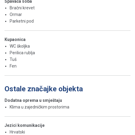
Spavaća soba
Bračni krevet
Ormar
Parketni pod
Kupaonica
WC školjka
Perilica rublja
Tuš
Fen
Ostale značajke objekta
Dodatna oprema u smještaju
Klima u zajedničkim prostorima
Jezici komunikacije
Hrvatski