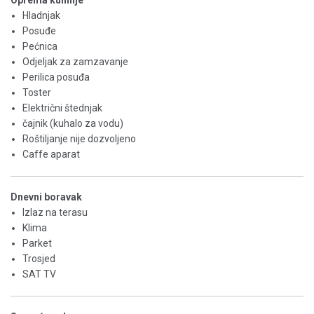
Oprema kuhinje
Hladnjak
Posuđe
Pećnica
Odjeljak za zamzavanje
Perilica posuđa
Toster
Električni štednjak
čajnik (kuhalo za vodu)
Roštiljanje nije dozvoljeno
Caffe aparat
Dnevni boravak
Izlaz na terasu
Klima
Parket
Trosjed
SAT TV