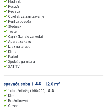
Hladnjak
Posuđe
Pećnica
Odjeljak za zamzavanje
Perilica posuđa
Štednjak
Toster
Čajnik (kuhalo za vodu)
Aparat za kavu
Izlaz na terasu
Klima
Parket
Sjedeća garnitura
SAT TV
2
spavaća soba 1
12.0 m
1x bračni ležaj (160x200)
Klima
Bračni krevet
Ormar