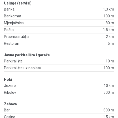
Usluge (servisi)
Banka
1.3 km
Bankomat
100 m
Mjenjačnica
80 m
Pošta
1.5 km
Praonica rublja
2 km
Restoran
5 m
Javna parkirališta i garaže
Parkiralište
10 m
Parkiralište uz naplatu
100 m
Hobi
Jezero
10 km
Ribolov
500 m
Zabava
Bar
800 m
Casino
1.5 km