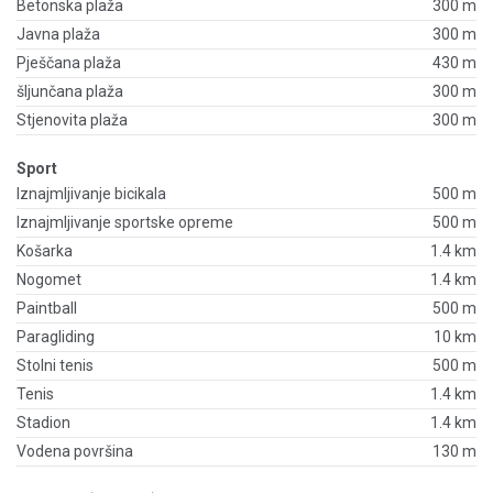
Betonska plaža
300 m
Javna plaža
300 m
Pješčana plaža
430 m
šljunčana plaža
300 m
Stjenovita plaža
300 m
Sport
Iznajmljivanje bicikala
500 m
Iznajmljivanje sportske opreme
500 m
Košarka
1.4 km
Nogomet
1.4 km
Paintball
500 m
Paragliding
10 km
Stolni tenis
500 m
Tenis
1.4 km
Stadion
1.4 km
Vodena površina
130 m