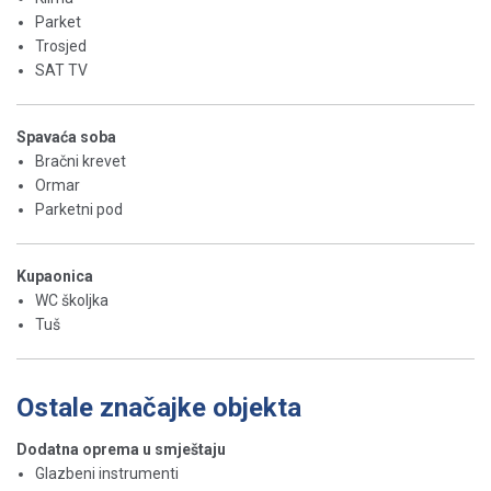
Parket
Trosjed
SAT TV
Spavaća soba
Bračni krevet
Ormar
Parketni pod
Kupaonica
WC školjka
Tuš
Ostale značajke objekta
Dodatna oprema u smještaju
Glazbeni instrumenti