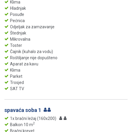
Klima
Hladnjak
Posuđe
Pećnica
Odjeljak za zamzavanje
Štednjak
Mikrovalna
Toster
Čajnik (kuhalo za vodu)
Roštiljanje nije dopušteno
Aparat za kavu
Klima
Parket
Trosjed
SAT TV
spavaća soba 1
1x bračni ležaj (160x200)
2
Balkon 10 m
Bračni krevet