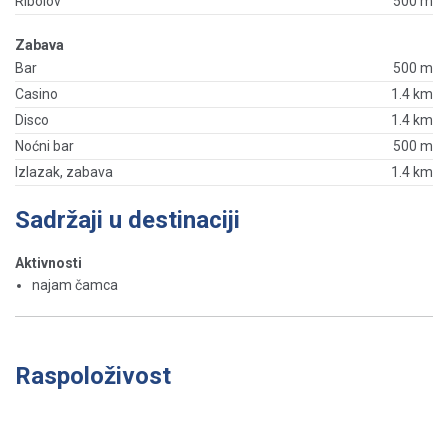
Ribolov
500 m
Zabava
Bar
500 m
Casino
1.4 km
Disco
1.4 km
Noćni bar
500 m
Izlazak, zabava
1.4 km
Sadržaji u destinaciji
Aktivnosti
najam čamca
Raspoloživost