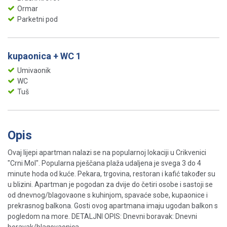
Ormar
Parketni pod
kupaonica + WC 1
Umivaonik
WC
Tuš
Opis
Ovaj lijepi apartman nalazi se na popularnoj lokaciji u Crikvenici
"Crni Mol". Popularna pješčana plaža udaljena je svega 3 do 4
minute hoda od kuće. Pekara, trgovina, restoran i kafić također su
u blizini. Apartman je pogodan za dvije do četiri osobe i sastoji se
od dnevnog/blagovaone s kuhinjom, spavaće sobe, kupaonice i
prekrasnog balkona. Gosti ovog apartmana imaju ugodan balkon s
pogledom na more. DETALJNI OPIS: Dnevni boravak: Dnevni
boravak/blagovaonica ...