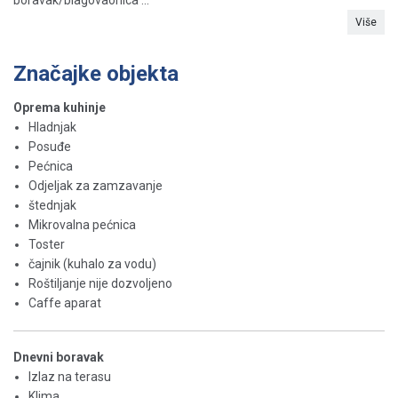
Više
Značajke objekta
Oprema kuhinje
Hladnjak
Posuđe
Pećnica
Odjeljak za zamzavanje
štednjak
Mikrovalna pećnica
Toster
čajnik (kuhalo za vodu)
Roštiljanje nije dozvoljeno
Caffe aparat
Dnevni boravak
Izlaz na terasu
Klima