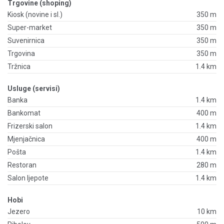
Trgovine (shoping)
Kiosk (novine i sl.)
350 m
Super-market
350 m
Suvenirnica
350 m
Trgovina
350 m
Tržnica
1.4 km
Usluge (servisi)
Banka
1.4 km
Bankomat
400 m
Frizerski salon
1.4 km
Mjenjačnica
400 m
Pošta
1.4 km
Restoran
280 m
Salon ljepote
1.4 km
Hobi
Jezero
10 km