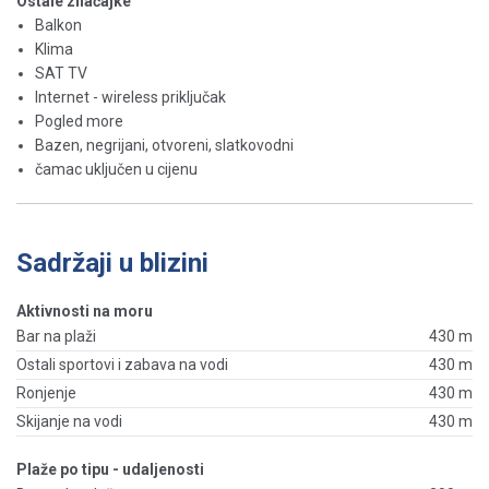
Ostale značajke
Balkon
Klima
SAT TV
Internet - wireless priključak
Pogled more
Bazen, negrijani, otvoreni, slatkovodni
čamac uključen u cijenu
Sadržaji u blizini
Aktivnosti na moru
Bar na plaži
430 m
Ostali sportovi i zabava na vodi
430 m
Ronjenje
430 m
Skijanje na vodi
430 m
Plaže po tipu - udaljenosti