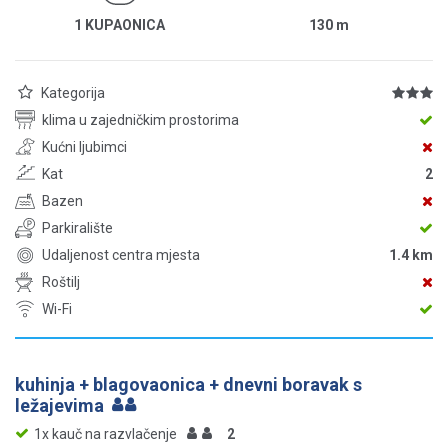
1 KUPAONICA
130
m
Kategorija
klima u zajedničkim prostorima
Kućni ljubimci
Kat
2
Bazen
Parkiralište
Udaljenost centra mjesta
1.4 km
Roštilj
Wi-Fi
kuhinja + blagovaonica + dnevni boravak s
ležajevima
1x kauč na razvlačenje
2