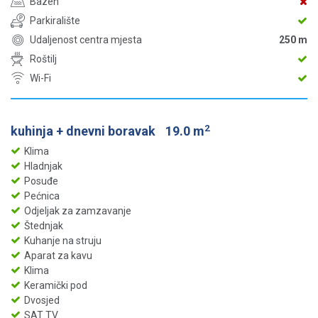
Bazen
Parkiralište
Udaljenost centra mjesta
250 m
Roštilj
Wi-Fi
2
kuhinja + dnevni boravak
19.0 m
Klima
Hladnjak
Posuđe
Pećnica
Odjeljak za zamzavanje
Štednjak
Kuhanje na struju
Aparat za kavu
Klima
Keramički pod
Dvosjed
SAT TV