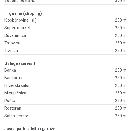
Vodena površina
390 m
Trgovine (shoping)
Kiosk (novine i sl.)
250 m
Super-market
250 m
Suvenirnica
250 m
Trgovina
250 m
Tržnica
250 m
Usluge (servisi)
Banka
250 m
Bankomat
250 m
Frizerski salon
250 m
Mjenjačnica
250 m
Pošta
250 m
Restoran
250 m
Salon ljepote
250 m
Javna parkirališta i garaže