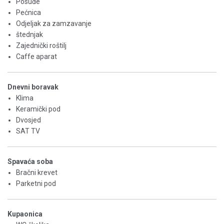
Posuđe
Pećnica
Odjeljak za zamzavanje
štednjak
Zajednički roštilj
Caffe aparat
Dnevni boravak
Klima
Keramički pod
Dvosjed
SAT TV
Spavaća soba
Bračni krevet
Parketni pod
Kupaonica