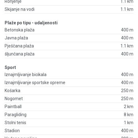
Ronjenje
1.1 km
Skijanje na vodi
1.1 km
Plaže po tipu - udaljenosti
Betonska plaža
400 m
Javna plaža
400 m
Pješčana plaža
1.1 km
šljunčana plaža
400 m
Sport
Iznajmljivanje bicikala
400 m
Iznajmljivanje sportske opreme
400 m
Košarka
250 m
Nogomet
250 m
Paintball
2 km
Paragliding
8 km
Stolni tenis
1 km
Stadion
400 m