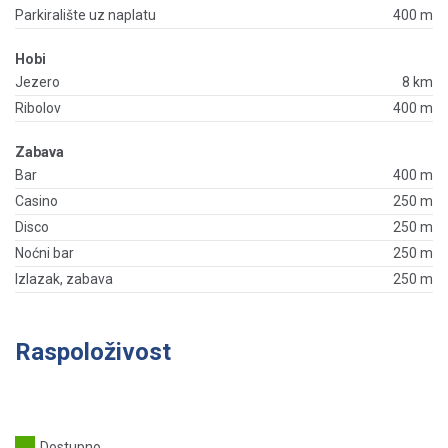
Parkiralište uz naplatu
400 m
Hobi
Jezero
8 km
Ribolov
400 m
Zabava
Bar
400 m
Casino
250 m
Disco
250 m
Noćni bar
250 m
Izlazak, zabava
250 m
Raspoloživost
Dostupno