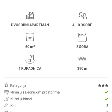
DVOSOBNI APARTMAN
4 + 0 OSOBE
2
60
m
2 SOBA
1 KUPAONICA
390
m
Kategorija
klima u zajedničkim prostorima
Kućni ljubimci
Kat
2