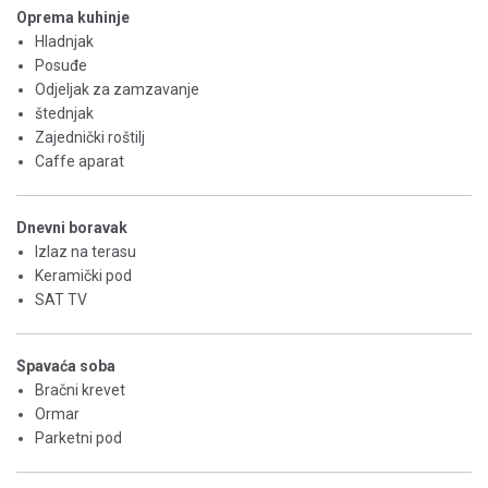
Oprema kuhinje
Hladnjak
Posuđe
Odjeljak za zamzavanje
štednjak
Zajednički roštilj
Caffe aparat
Dnevni boravak
Izlaz na terasu
Keramički pod
SAT TV
Spavaća soba
Bračni krevet
Ormar
Parketni pod