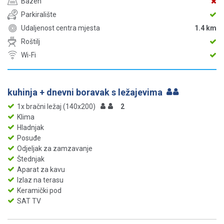
Bazen
Parkiralište
Udaljenost centra mjesta
1.4 km
Roštilj
Wi-Fi
kuhinja + dnevni boravak s ležajevima
1x bračni ležaj (140x200)
2
Klima
Hladnjak
Posuđe
Odjeljak za zamzavanje
Štednjak
Aparat za kavu
Izlaz na terasu
Keramički pod
SAT TV