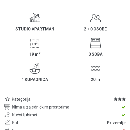
STUDIO APARTMAN
2 + 0 OSOBE
2
19
m
0 SOBA
1 KUPAONICA
20
m
Kategorija
klima u zajedničkim prostorima
Kućni ljubimci
Kat
Prizemlje