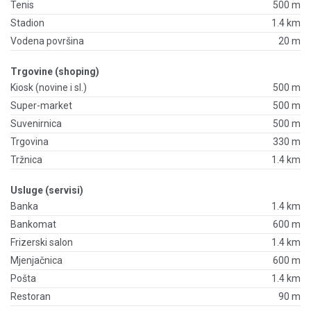
Tenis
500 m
Stadion
1.4 km
Vodena površina
20 m
Trgovine (shoping)
Kiosk (novine i sl.)
500 m
Super-market
500 m
Suvenirnica
500 m
Trgovina
330 m
Tržnica
1.4 km
Usluge (servisi)
Banka
1.4 km
Bankomat
600 m
Frizerski salon
1.4 km
Mjenjačnica
600 m
Pošta
1.4 km
Restoran
90 m