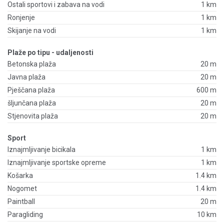
Ostali sportovi i zabava na vodi
1 km
Ronjenje
1 km
Skijanje na vodi
1 km
Plaže po tipu - udaljenosti
Betonska plaža
20 m
Javna plaža
20 m
Pješčana plaža
600 m
šljunčana plaža
20 m
Stjenovita plaža
20 m
Sport
Iznajmljivanje bicikala
1 km
Iznajmljivanje sportske opreme
1 km
Košarka
1.4 km
Nogomet
1.4 km
Paintball
20 m
Paragliding
10 km