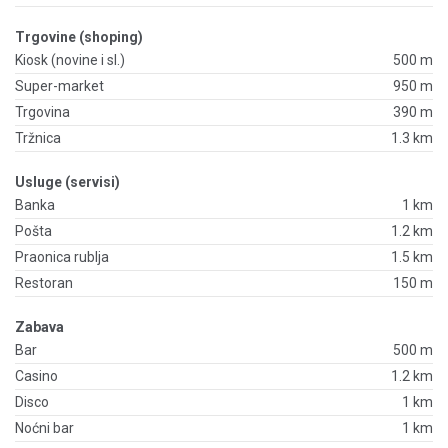
Trgovine (shoping)
Kiosk (novine i sl.)
500 m
Super-market
950 m
Trgovina
390 m
Tržnica
1.3 km
Usluge (servisi)
Banka
1 km
Pošta
1.2 km
Praonica rublja
1.5 km
Restoran
150 m
Zabava
Bar
500 m
Casino
1.2 km
Disco
1 km
Noćni bar
1 km