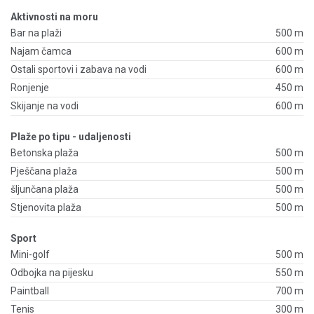
Aktivnosti na moru
Bar na plaži
500 m
Najam čamca
600 m
Ostali sportovi i zabava na vodi
600 m
Ronjenje
450 m
Skijanje na vodi
600 m
Plaže po tipu - udaljenosti
Betonska plaža
500 m
Pješčana plaža
500 m
šljunčana plaža
500 m
Stjenovita plaža
500 m
Sport
Mini-golf
500 m
Odbojka na pijesku
550 m
Paintball
700 m
Tenis
300 m