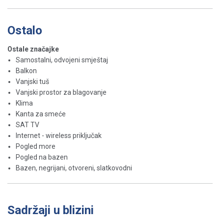
Ostalo
Ostale značajke
Samostalni, odvojeni smještaj
Balkon
Vanjski tuš
Vanjski prostor za blagovanje
Klima
Kanta za smeće
SAT TV
Internet - wireless priključak
Pogled more
Pogled na bazen
Bazen, negrijani, otvoreni, slatkovodni
Sadržaji u blizini