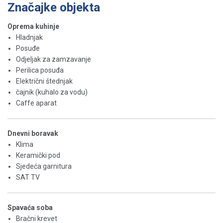
Značajke objekta
Oprema kuhinje
Hladnjak
Posuđe
Odjeljak za zamzavanje
Perilica posuđa
Električni štednjak
čajnik (kuhalo za vodu)
Caffe aparat
Dnevni boravak
Klima
Keramički pod
Sjedeća garnitura
SAT TV
Spavaća soba
Bračni krevet