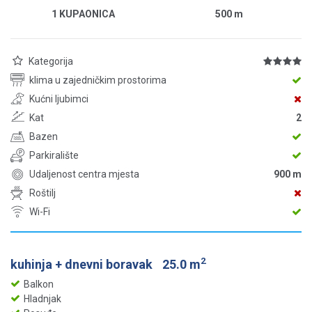
1 KUPAONICA
500
m
Kategorija
klima u zajedničkim prostorima
Kućni ljubimci
Kat
2
Bazen
Parkiralište
Udaljenost centra mjesta
900 m
Roštilj
Wi-Fi
2
kuhinja + dnevni boravak
25.0 m
Balkon
Hladnjak