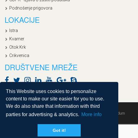
Podnošenje prigovora
LOKACIJE
Istra
Kvarner
Otok Krk
Crikvenica
DRUŠTVENE MREŽE
This Website uses cookies to personalize
content to make our site easier for you to use.
We do also share that information with third
Copyright © 2020, Croatialan |
Sitemap
| Powered by
Agendum
parties for advertising & analytics.
More info
Got it!