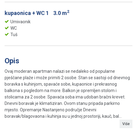
2
kupaonica + WC 1
3.0 m
Umivaonik
WC
Tuš
Opis
Ovaj moderan apartman nalazi se nedaleko od popularne
pješčane plaže i može primiti 2 osobe. Stan se sastoji od dnevnog
boravka s kuhinjom, spavaće sobe, kupaonice i prekrasnog
balkona s pogledom na more. Balkon je opremljen stolom i
stolicama za 2 osobe. Spavaća soba ima udoban bračni krevet.
Dnevni boravak je klimatiziran. Ovom stanu pripada parkirno
mjesto. Opremanje Nastanjeno područje Dnevni
boravak/blagovaona i kuhinja su u jednoj prostoriji, kauč, bal...
Više