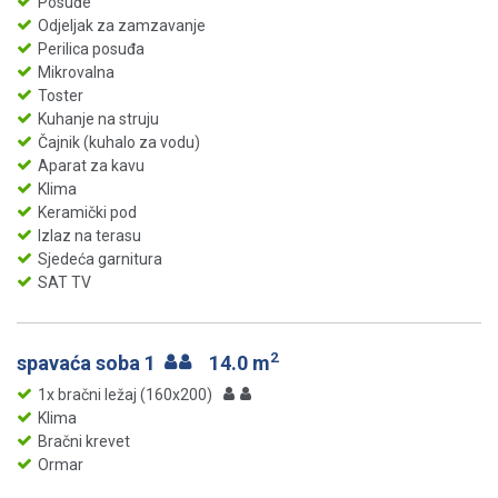
Posuđe
Odjeljak za zamzavanje
Perilica posuđa
Mikrovalna
Toster
Kuhanje na struju
Čajnik (kuhalo za vodu)
Aparat za kavu
Klima
Keramički pod
Izlaz na terasu
Sjedeća garnitura
SAT TV
2
spavaća soba 1
14.0 m
1x bračni ležaj (160x200)
Klima
Bračni krevet
Ormar