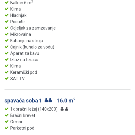
2
Balkon 6 m
Klima
Hladnjak
Posuđe
Odjeljak za zamzavanje
Mikrovalna
Kuhanje na struju
Čajnik (kuhalo za vodu)
Aparat za kavu
Izlaz na terasu
Klima
Keramički pod
SAT TV
2
spavaća soba 1
16.0 m
1x bračni ležaj (140x200)
Bračni krevet
Ormar
Parketni pod