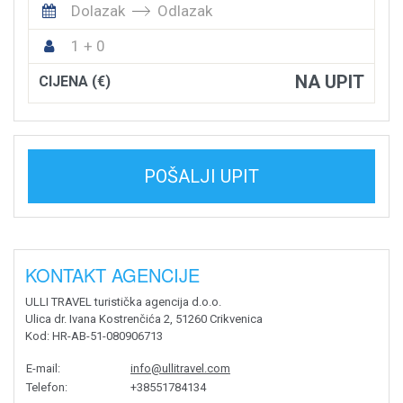
Dolazak
Odlazak
1 + 0
NA UPIT
CIJENA (€)
POŠALJI UPIT
KONTAKT AGENCIJE
ULLI TRAVEL turistička agencija d.o.o.
Ulica dr. Ivana Kostrenčića 2, 51260 Crikvenica
Kod
: HR-AB-51-080906713
E-mail
:
info@ullitravel.com
Telefon
:
+38551784134