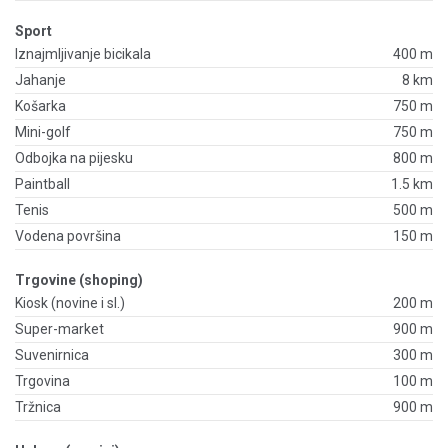
Sport
Iznajmljivanje bicikala
400 m
Jahanje
8 km
Košarka
750 m
Mini-golf
750 m
Odbojka na pijesku
800 m
Paintball
1.5 km
Tenis
500 m
Vodena površina
150 m
Trgovine (shoping)
Kiosk (novine i sl.)
200 m
Super-market
900 m
Suvenirnica
300 m
Trgovina
100 m
Tržnica
900 m