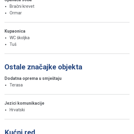
Bračni krevet
Ormar
Kupaonica
WC školjka
Tuš
Ostale značajke objekta
Dodatna oprema u smještaju
Terasa
Jezici komunikacije
Hrvatski
Kućni red