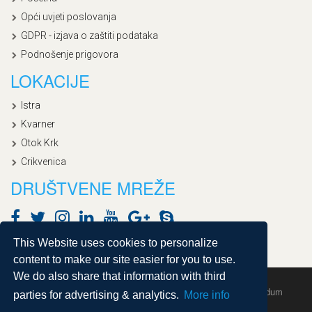
Opći uvjeti poslovanja
GDPR - izjava o zaštiti podataka
Podnošenje prigovora
LOKACIJE
Istra
Kvarner
Otok Krk
Crikvenica
DRUŠTVENE MREŽE
This Website uses cookies to personalize
content to make our site easier for you to use.
We do also share that information with third
Copyright © 2020, Croatialan |
Sitemap
| Powered by
Agendum
parties for advertising & analytics.
More info