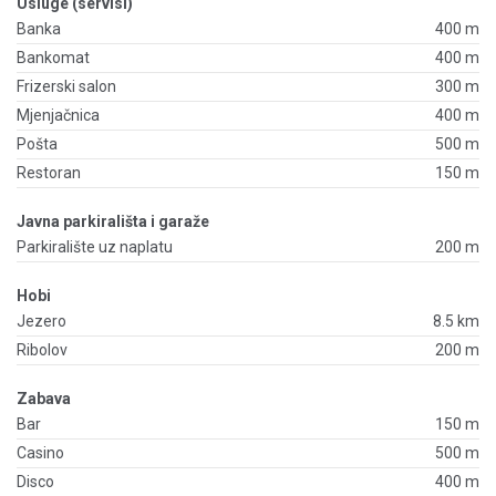
Usluge (servisi)
Banka
400 m
Bankomat
400 m
Frizerski salon
300 m
Mjenjačnica
400 m
Pošta
500 m
Restoran
150 m
Javna parkirališta i garaže
Parkiralište uz naplatu
200 m
Hobi
Jezero
8.5 km
Ribolov
200 m
Zabava
Bar
150 m
Casino
500 m
Disco
400 m