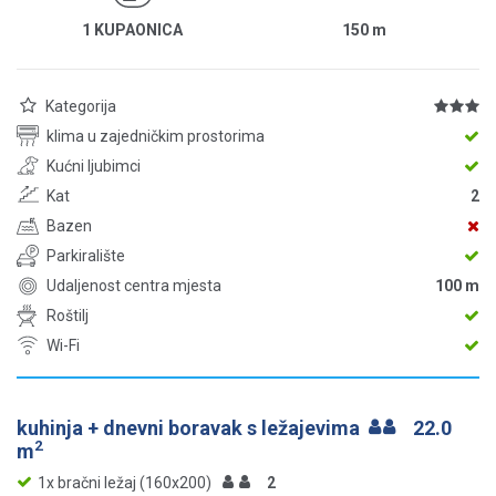
1 KUPAONICA
150
m
Kategorija
klima u zajedničkim prostorima
Kućni ljubimci
Kat
2
Bazen
Parkiralište
Udaljenost centra mjesta
100 m
Roštilj
Wi-Fi
kuhinja + dnevni boravak s ležajevima
22.0
2
m
1x bračni ležaj (160x200)
2