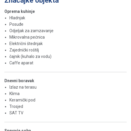
Značajke objekta
Oprema kuhinje
Hladnjak
Posuđe
Odjeljak za zamzavanje
Mikrovalna pećnica
Električni štednjak
Zajednički roštilj
čajnik (kuhalo za vodu)
Caffe aparat
Dnevni boravak
Izlaz na terasu
Klima
Keramički pod
Trosjed
SAT TV
Spavaća soba