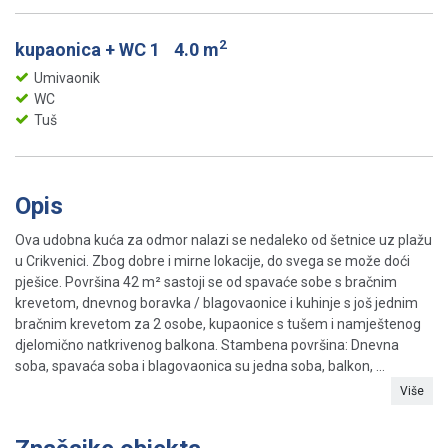
2
kupaonica + WC 1
4.0 m
Umivaonik
WC
Tuš
Opis
Ova udobna kuća za odmor nalazi se nedaleko od šetnice uz plažu
u Crikvenici. Zbog dobre i mirne lokacije, do svega se može doći
pješice. Površina 42 m² sastoji se od spavaće sobe s bračnim
krevetom, dnevnog boravka / blagovaonice i kuhinje s još jednim
bračnim krevetom za 2 osobe, kupaonice s tušem i namještenog
djelomično natkrivenog balkona. Stambena površina: Dnevna
soba, spavaća soba i blagovaonica su jedna soba, balkon, ...
Više