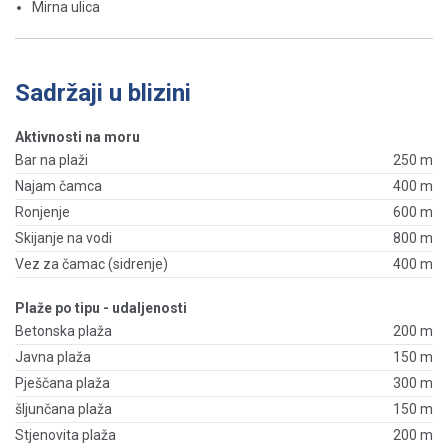
Mirna ulica
Sadržaji u blizini
Aktivnosti na moru
Bar na plaži
250 m
Najam čamca
400 m
Ronjenje
600 m
Skijanje na vodi
800 m
Vez za čamac (sidrenje)
400 m
Plaže po tipu - udaljenosti
Betonska plaža
200 m
Javna plaža
150 m
Pješčana plaža
300 m
šljunčana plaža
150 m
Stjenovita plaža
200 m