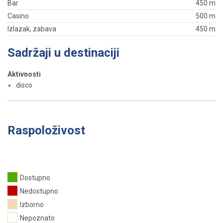
Bar
450 m
Casino
500 m
Izlazak, zabava
450 m
Sadržaji u destinaciji
Aktivnosti
disco
Raspoloživost
Dostupno
Nedostupno
Izborno
Nepoznato