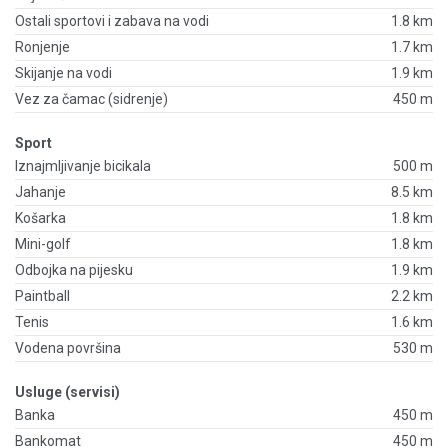
Ostali sportovi i zabava na vodi
1.8 km
Ronjenje
1.7 km
Skijanje na vodi
1.9 km
Vez za čamac (sidrenje)
450 m
Sport
Iznajmljivanje bicikala
500 m
Jahanje
8.5 km
Košarka
1.8 km
Mini-golf
1.8 km
Odbojka na pijesku
1.9 km
Paintball
2.2 km
Tenis
1.6 km
Vodena površina
530 m
Usluge (servisi)
Banka
450 m
Bankomat
450 m