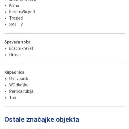
Klima
Keramički pod
Trosjed
SAT TV
Spavaća soba
Bračni krevet
Ormar
Kupaonica
Umivaonik
WC školjka
Perilica rublja
Tuš
Ostale značajke objekta