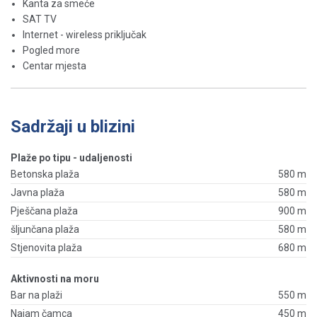
Kanta za smeće
SAT TV
Internet - wireless priključak
Pogled more
Centar mjesta
Sadržaji u blizini
Plaže po tipu - udaljenosti
Betonska plaža
580 m
Javna plaža
580 m
Pješčana plaža
900 m
šljunčana plaža
580 m
Stjenovita plaža
680 m
Aktivnosti na moru
Bar na plaži
550 m
Najam čamca
450 m