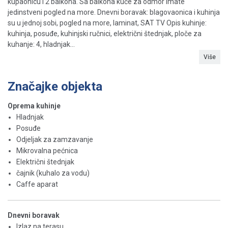
kupaonicu i 2 balkona. Sa balkona kuće za odmor imate
jedinstveni pogled na more. Dnevni boravak: blagovaonica i kuhinja
su u jednoj sobi, pogled na more, laminat, SAT TV Opis kuhinje:
kuhinja, posuđe, kuhinjski ručnici, električni štednjak, ploče za
kuhanje: 4, hladnjak...
Više
Značajke objekta
Oprema kuhinje
Hladnjak
Posuđe
Odjeljak za zamzavanje
Mikrovalna pećnica
Električni štednjak
čajnik (kuhalo za vodu)
Caffe aparat
Dnevni boravak
Izlaz na terasu