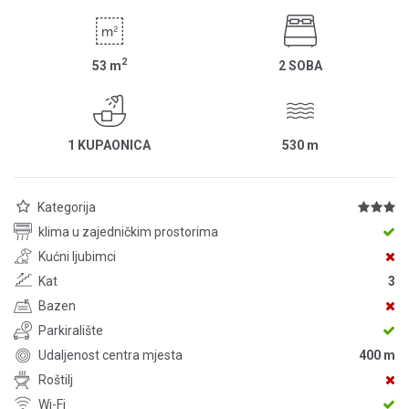
2
53
m
2 SOBA
1 KUPAONICA
530
m
Kategorija
klima u zajedničkim prostorima
Kućni ljubimci
Kat
3
Bazen
Parkiralište
Udaljenost centra mjesta
400 m
Roštilj
Wi-Fi