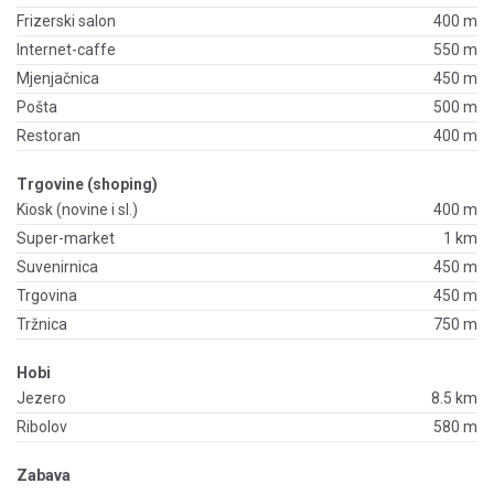
Frizerski salon
400 m
Internet-caffe
550 m
Mjenjačnica
450 m
Pošta
500 m
Restoran
400 m
Trgovine (shoping)
Kiosk (novine i sl.)
400 m
Super-market
1 km
Suvenirnica
450 m
Trgovina
450 m
Tržnica
750 m
Hobi
Jezero
8.5 km
Ribolov
580 m
Zabava