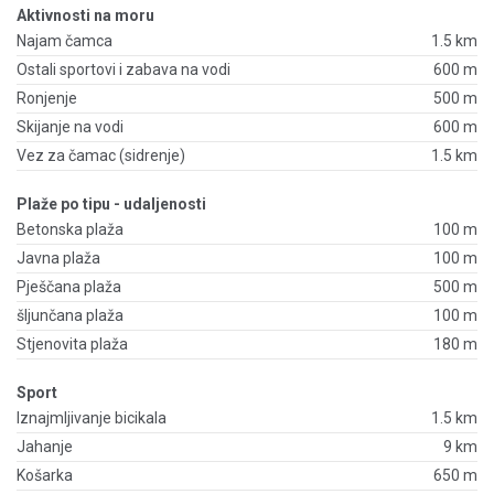
Aktivnosti na moru
Najam čamca
1.5 km
Ostali sportovi i zabava na vodi
600 m
Ronjenje
500 m
Skijanje na vodi
600 m
Vez za čamac (sidrenje)
1.5 km
Plaže po tipu - udaljenosti
Betonska plaža
100 m
Javna plaža
100 m
Pješčana plaža
500 m
šljunčana plaža
100 m
Stjenovita plaža
180 m
Sport
Iznajmljivanje bicikala
1.5 km
Jahanje
9 km
Košarka
650 m