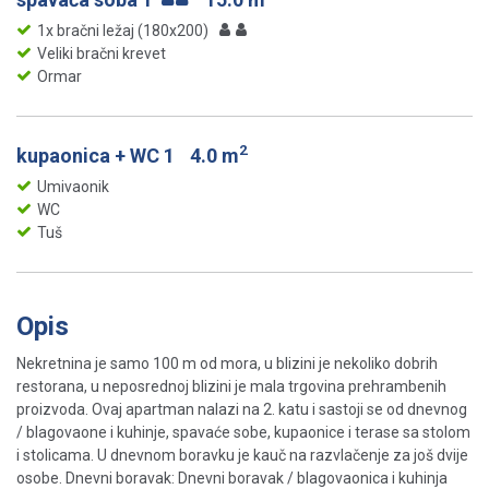
1x bračni ležaj (180x200)
Veliki bračni krevet
Ormar
2
kupaonica + WC 1
4.0 m
Umivaonik
WC
Tuš
Opis
Nekretnina je samo 100 m od mora, u blizini je nekoliko dobrih
restorana, u neposrednoj blizini je mala trgovina prehrambenih
proizvoda. Ovaj apartman nalazi na 2. katu i sastoji se od dnevnog
/ blagovaone i kuhinje, spavaće sobe, kupaonice i terase sa stolom
i stolicama. U dnevnom boravku je kauč na razvlačenje za još dvije
osobe. Dnevni boravak: Dnevni boravak / blagovaonica i kuhinja