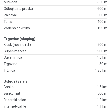
Mini-golf
650 m
Odbojka na pijesku
600 m
Paintball
300 m
Tenis
400 m
Vodena površina
100 m
Trgovine (shoping)
Kiosk (novine i sl.)
500 m
Super-market
900 m
Suvenirnica
1.5 km
Trgovina
50 m
Tržnica
1.85 km
Usluge (servisi)
Banka
1.5 km
Bankomat
500 m
Frizerski salon
1.3 km
Internet-caffe
1.1 km