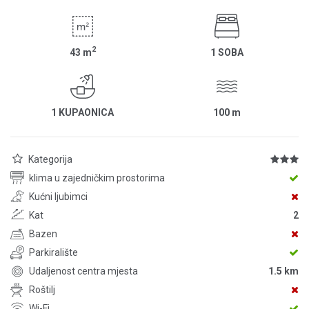
2
43
m
1 SOBA
1 KUPAONICA
100
m
Kategorija
klima u zajedničkim prostorima
Kućni ljubimci
Kat
2
Bazen
Parkiralište
Udaljenost centra mjesta
1.5 km
Roštilj
Wi-Fi