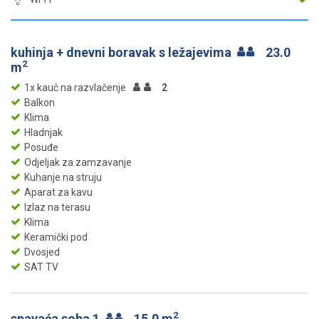
kuhinja + dnevni boravak s ležajevima
23.0
2
m
1x kauč na razvlačenje
2
Balkon
Klima
Hladnjak
Posuđe
Odjeljak za zamzavanje
Kuhanje na struju
Aparat za kavu
Izlaz na terasu
Klima
Keramički pod
Dvosjed
SAT TV
2
spavaća soba 1
15.0 m