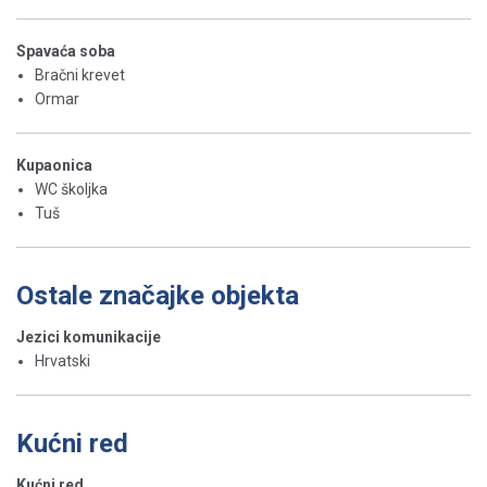
Spavaća soba
Bračni krevet
Ormar
Kupaonica
WC školjka
Tuš
Ostale značajke objekta
Jezici komunikacije
Hrvatski
Kućni red
Kućni red