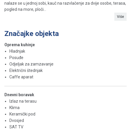
nalaze se u jednoj sobi, kauč na razvlačenje za dvije osobe, terasa,
pogled na more, ploči...
Više
Značajke objekta
Oprema kuhinje
Hladnjak
Posuđe
Odjeljak za zamzavanje
Električni štednjak
Caffe aparat
Dnevni boravak
Izlaz na terasu
Klima
Keramički pod
Dvosjed
SAT TV