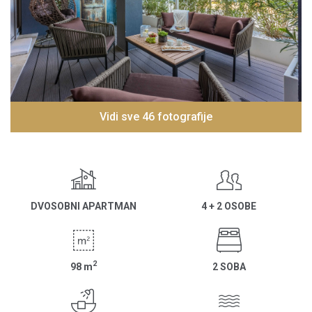
Vidi sve 46 fotografije
DVOSOBNI APARTMAN
4 + 2 OSOBE
2
98
m
2 SOBA