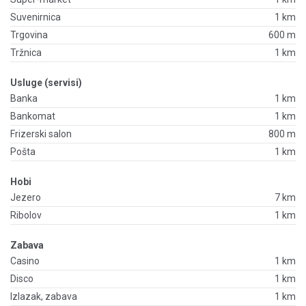
Suvenirnica
1 km
Trgovina
600 m
Tržnica
1 km
Usluge (servisi)
Banka
1 km
Bankomat
1 km
Frizerski salon
800 m
Pošta
1 km
Hobi
Jezero
7 km
Ribolov
1 km
Zabava
Casino
1 km
Disco
1 km
Izlazak, zabava
1 km