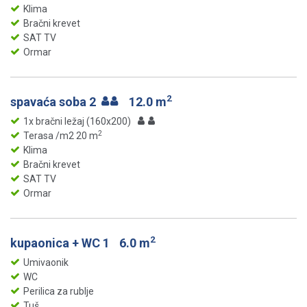
Klima
Bračni krevet
SAT TV
Ormar
2
spavaća soba 2
12.0 m
1x bračni ležaj (160x200)
2
Terasa /m2 20 m
Klima
Bračni krevet
SAT TV
Ormar
2
kupaonica + WC 1
6.0 m
Umivaonik
WC
Perilica za rublje
Tuš