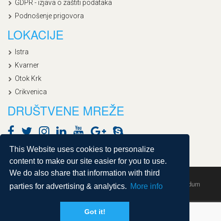
GDPR - izjava o zaštiti podataka
Podnošenje prigovora
LOKACIJE
Istra
Kvarner
Otok Krk
Crikvenica
DRUŠTVENE MREŽE
This Website uses cookies to personalize
content to make our site easier for you to use.
We do also share that information with third
Copyright © 2020, Croatialan |
Sitemap
| Powered by
Agendum
parties for advertising & analytics.
More info
Got it!