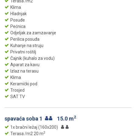
Terasa /m2
Klima
Hladnjak
Posuđe
Pećnica
Odjeljak za zamzavanje
Perilica posuđa
Kuhanje na struju
Privatni roštilj
Čajnik (kuhalo za vodu)
Aparat za kavu
Izlaz na terasu
Klima
Keramički pod
Trosjed
SAT TV
2
spavaća soba 1
15.0 m
1x bračni ležaj (160x200)
2
Terasa /m2 20 m