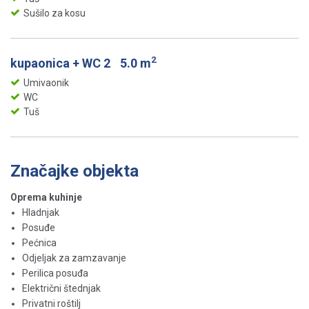
Sušilo za kosu
2
kupaonica + WC 2
5.0 m
Umivaonik
WC
Tuš
Značajke objekta
Oprema kuhinje
Hladnjak
Posuđe
Pećnica
Odjeljak za zamzavanje
Perilica posuđa
Električni štednjak
Privatni roštilj