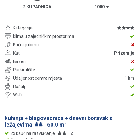
2 KUPAONICA
1000
m
Kategorija
klima u zajedničkim prostorima
Kućni ljubimci
Kat
Prizemlje
Bazen
Parkiralište
Udaljenost centra mjesta
1 km
Roštilj
Wi-Fi
kuhinja + blagovaonica + dnevni boravak s
2
ležajevima
60.0 m
2x kauč na razvlačenje
2