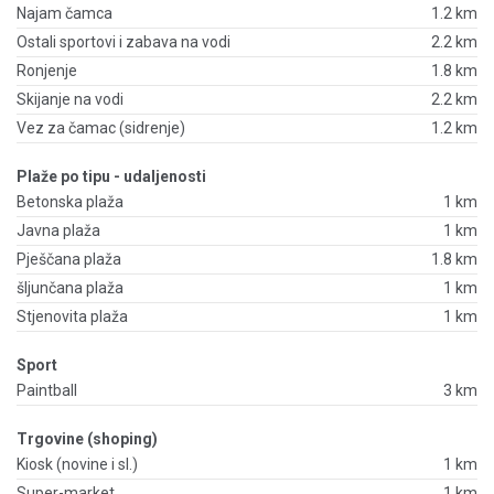
Najam čamca
1.2 km
Ostali sportovi i zabava na vodi
2.2 km
Ronjenje
1.8 km
Skijanje na vodi
2.2 km
Vez za čamac (sidrenje)
1.2 km
Plaže po tipu - udaljenosti
Betonska plaža
1 km
Javna plaža
1 km
Pješčana plaža
1.8 km
šljunčana plaža
1 km
Stjenovita plaža
1 km
Sport
Paintball
3 km
Trgovine (shoping)
Kiosk (novine i sl.)
1 km
Super-market
1 km