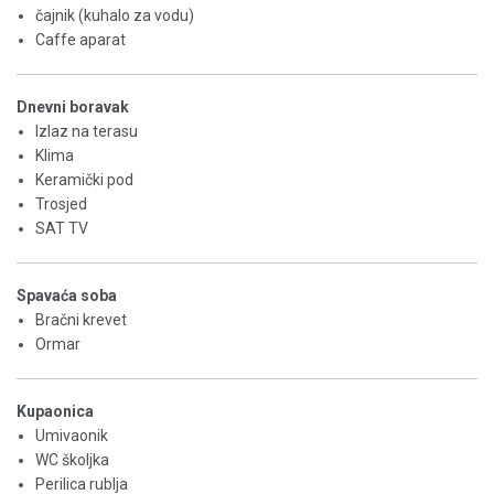
čajnik (kuhalo za vodu)
Caffe aparat
Dnevni boravak
Izlaz na terasu
Klima
Keramički pod
Trosjed
SAT TV
Spavaća soba
Bračni krevet
Ormar
Kupaonica
Umivaonik
WC školjka
Perilica rublja