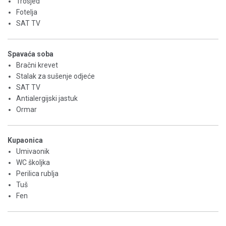
Trosjed
Fotelja
SAT TV
Spavaća soba
Bračni krevet
Stalak za sušenje odjeće
SAT TV
Antialergijski jastuk
Ormar
Kupaonica
Umivaonik
WC školjka
Perilica rublja
Tuš
Fen