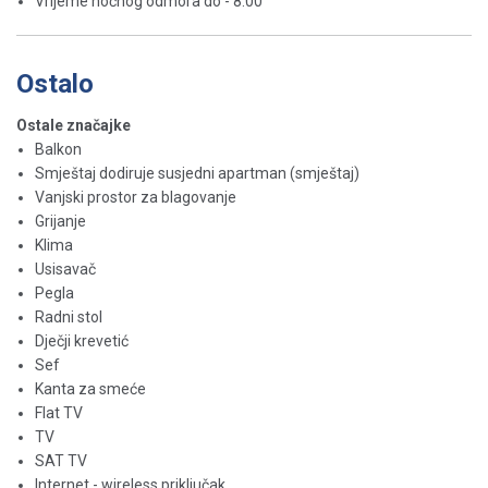
Vrijeme noćnog odmora do - 8:00
Ostalo
Ostale značajke
Balkon
Smještaj dodiruje susjedni apartman (smještaj)
Vanjski prostor za blagovanje
Grijanje
Klima
Usisavač
Pegla
Radni stol
Dječji krevetić
Sef
Kanta za smeće
Flat TV
TV
SAT TV
Internet - wireless priključak