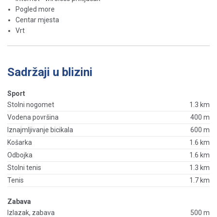
Pogled more
Centar mjesta
Vrt
Sadržaji u blizini
Sport
Stolni nogomet
1.3 km
Vodena površina
400 m
Iznajmljivanje bicikala
600 m
Košarka
1.6 km
Odbojka
1.6 km
Stolni tenis
1.3 km
Tenis
1.7 km
Zabava
Izlazak, zabava
500 m