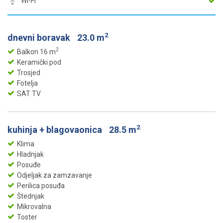
Wi-Fi
2
dnevni boravak
23.0 m
2
Balkon 16 m
Keramički pod
Trosjed
Fotelja
SAT TV
2
kuhinja + blagovaonica
28.5 m
Klima
Hladnjak
Posuđe
Odjeljak za zamzavanje
Perilica posuđa
Štednjak
Mikrovalna
Toster