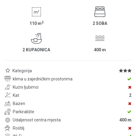
2
110
m
2 SOBA
2 KUPAONICA
400
m
Kategorija
klima u zajedničkim prostorima
Kućni ljubimci
Kat
2
Bazen
Parkiralište
Udaljenost centra mjesta
400 m
Roštilj