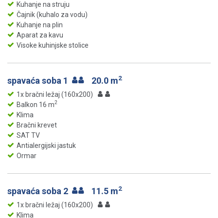
Kuhanje na struju
Čajnik (kuhalo za vodu)
Kuhanje na plin
Aparat za kavu
Visoke kuhinjske stolice
2
spavaća soba 1
20.0 m
1x bračni ležaj (160x200)
2
Balkon 16 m
Klima
Bračni krevet
SAT TV
Antialergijski jastuk
Ormar
2
spavaća soba 2
11.5 m
1x bračni ležaj (160x200)
Klima