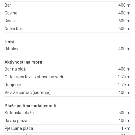
Bar
400 m
Casino
400 m
Disco
600 m
Noćni bar
600 m
Hobi
Ribolov
400 m
Aktivnosti na moru
Bar na plaži
400 m
Ostali sportovi i zabava na vodi
1.7 km
Ronjenje
1.7 km
Vez za čamac (sidrenje)
400 m
Plaže po tipu - udaljenosti
Betonska plaža
500 m
Javna plaža
400 m
Pješčana plaža
1 km