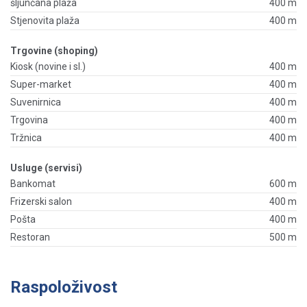
šljunčana plaža
400 m
Stjenovita plaža
400 m
Trgovine (shoping)
Kiosk (novine i sl.)
400 m
Super-market
400 m
Suvenirnica
400 m
Trgovina
400 m
Tržnica
400 m
Usluge (servisi)
Bankomat
600 m
Frizerski salon
400 m
Pošta
400 m
Restoran
500 m
Raspoloživost