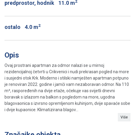
2
predprostor, hodnik
11.0 m
2
ostalo
4.0 m
Opis
Ovaj prostrani apartman za odmor nalazi se u mirnoj
rezidencijalnoj četvrti u Crikvenici i nudi prekrasan pogled na more
i susjedni otok Krk. Moderno i stilski namješten apartman potpuno
je renoviran 2022. godine i jamči vam nezaboravan odmor. Na 110
m², raspoređenih na dvije etaže, očekuje vas svijetli dnevni
boravak s izlazom na balkon s pogledom na more, ugodna
blagovaonica s izvrsno opremljenom kuhinjom, dvije spavaće sobe
i dvije kupaonice. Klimatizirana blagov...
Više
Značajke objekta