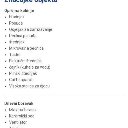
Oprema kuhinje
Hladnjak
Posuđe
Odjeljak za zamzavanje
Perilica posuđa
štednjak
Mikrovalna pećnica
Toster
Električni štednjak
čajnik (kuhalo za vodu)
Plinski štednjak
Caffe aparat
Visoka stolica za djecu
Dnevni boravak
Izlaz na terasu
Keramički pod
Ventilator