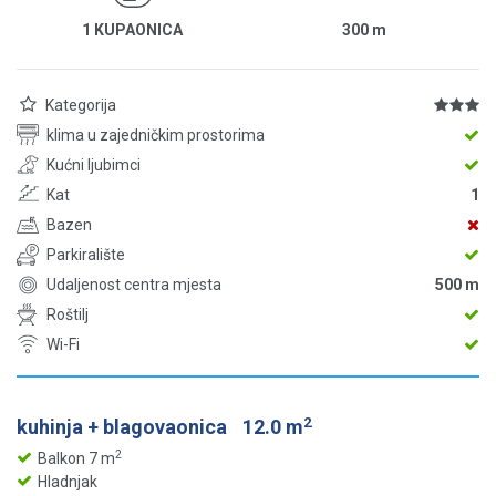
1 KUPAONICA
300
m
Kategorija
klima u zajedničkim prostorima
Kućni ljubimci
Kat
1
Bazen
Parkiralište
Udaljenost centra mjesta
500 m
Roštilj
Wi-Fi
2
kuhinja + blagovaonica
12.0 m
2
Balkon 7 m
Hladnjak