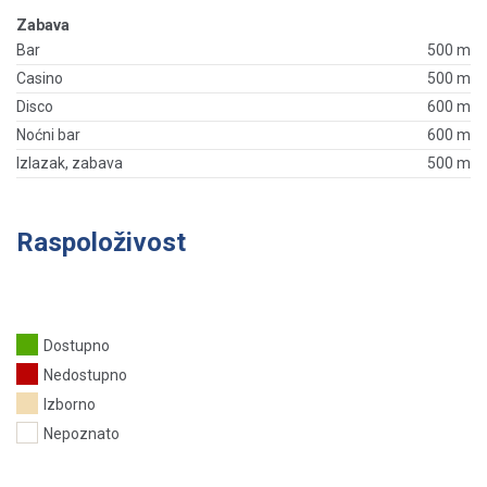
Zabava
Bar
500 m
Casino
500 m
Disco
600 m
Noćni bar
600 m
Izlazak, zabava
500 m
Raspoloživost
Dostupno
Nedostupno
Izborno
Nepoznato