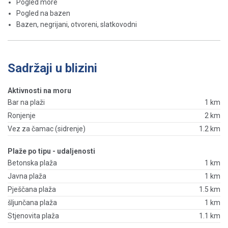
Pogled more
Pogled na bazen
Bazen, negrijani, otvoreni, slatkovodni
Sadržaji u blizini
Aktivnosti na moru
Bar na plaži
1 km
Ronjenje
2 km
Vez za čamac (sidrenje)
1.2 km
Plaže po tipu - udaljenosti
Betonska plaža
1 km
Javna plaža
1 km
Pješčana plaža
1.5 km
šljunčana plaža
1 km
Stjenovita plaža
1.1 km