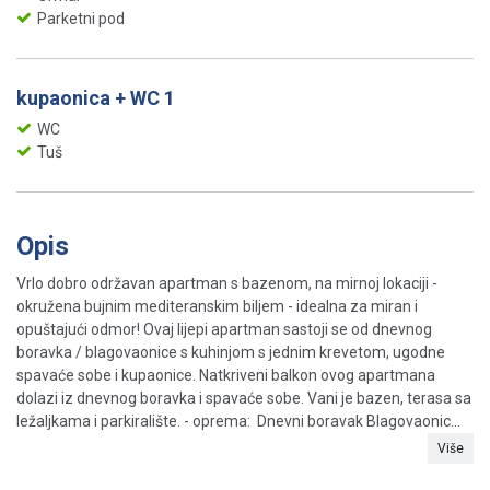
Parketni pod
kupaonica + WC 1
WC
Tuš
Opis
Vrlo dobro održavan apartman s bazenom, na mirnoj lokaciji -
okružena bujnim mediteranskim biljem - idealna za miran i
opuštajući odmor! Ovaj lijepi apartman sastoji se od dnevnog
boravka / blagovaonice s kuhinjom s jednim krevetom, ugodne
spavaće sobe i kupaonice. Natkriveni balkon ovog apartmana
dolazi iz dnevnog boravka i spavaće sobe. Vani je bazen, terasa sa
ležaljkama i parkiralište. - oprema: Dnevni boravak Blagovaonic...
Više