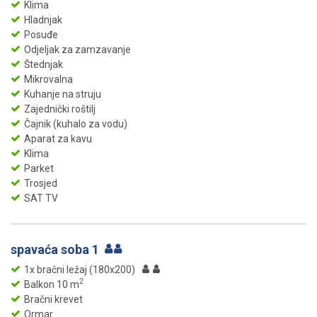
Klima
Hladnjak
Posuđe
Odjeljak za zamzavanje
Štednjak
Mikrovalna
Kuhanje na struju
Zajednički roštilj
Čajnik (kuhalo za vodu)
Aparat za kavu
Klima
Parket
Trosjed
SAT TV
spavaća soba 1
1x bračni ležaj (180x200)
2
Balkon 10 m
Bračni krevet
Ormar