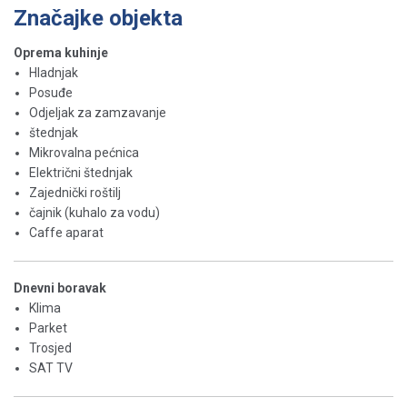
Značajke objekta
Oprema kuhinje
Hladnjak
Posuđe
Odjeljak za zamzavanje
štednjak
Mikrovalna pećnica
Električni štednjak
Zajednički roštilj
čajnik (kuhalo za vodu)
Caffe aparat
Dnevni boravak
Klima
Parket
Trosjed
SAT TV