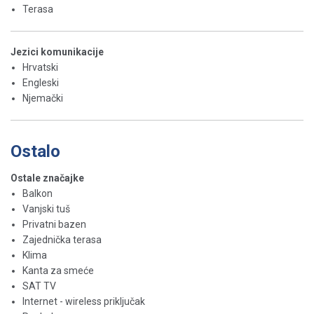
Terasa
Jezici komunikacije
Hrvatski
Engleski
Njemački
Ostalo
Ostale značajke
Balkon
Vanjski tuš
Privatni bazen
Zajednička terasa
Klima
Kanta za smeće
SAT TV
Internet - wireless priključak