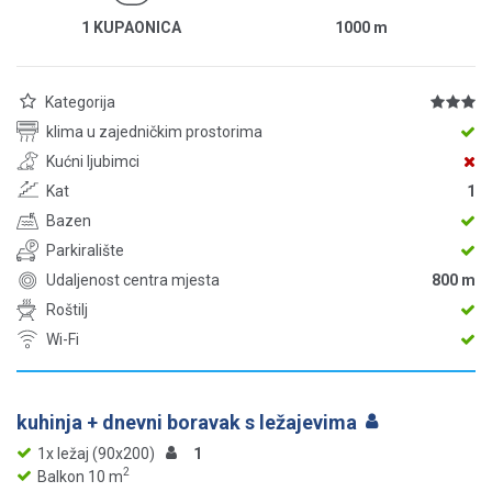
1 KUPAONICA
1000
m
Kategorija
klima u zajedničkim prostorima
Kućni ljubimci
Kat
1
Bazen
Parkiralište
Udaljenost centra mjesta
800 m
Roštilj
Wi-Fi
kuhinja + dnevni boravak s ležajevima
1x ležaj (90x200)
1
2
Balkon 10 m