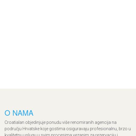
O NAMA
Croatialan objedinjuje ponudu više renomiranih agencija na
području Hrvatske koje gostima osiguravaju profesionalnu, brzo u
kvalitetnu uslugu u svim procesima vezanim za rezervaciju i