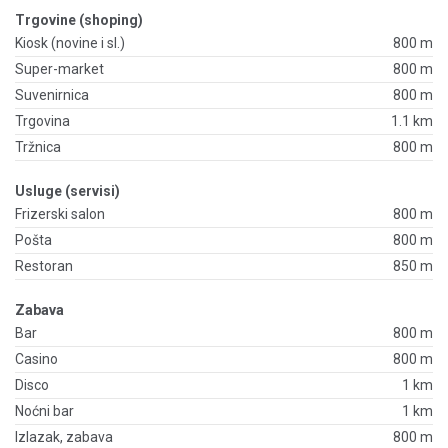
Trgovine (shoping)
Kiosk (novine i sl.)
800 m
Super-market
800 m
Suvenirnica
800 m
Trgovina
1.1 km
Tržnica
800 m
Usluge (servisi)
Frizerski salon
800 m
Pošta
800 m
Restoran
850 m
Zabava
Bar
800 m
Casino
800 m
Disco
1 km
Noćni bar
1 km
Izlazak, zabava
800 m