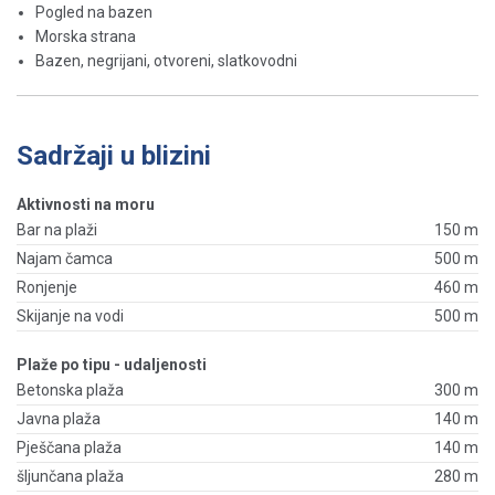
Pogled na bazen
Morska strana
Bazen, negrijani, otvoreni, slatkovodni
Sadržaji u blizini
Aktivnosti na moru
Bar na plaži
150 m
Najam čamca
500 m
Ronjenje
460 m
Skijanje na vodi
500 m
Plaže po tipu - udaljenosti
Betonska plaža
300 m
Javna plaža
140 m
Pješčana plaža
140 m
šljunčana plaža
280 m