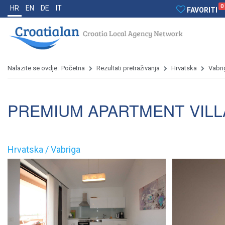
0
HR
EN
DE
IT
FAVORITI
Nalazite se ovdje:
Početna
Rezultati pretraživanja
Hrvatska
Vabri
PREMIUM APARTMENT VILL
Hrvatska / Vabriga