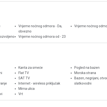
e
Vrijeme noćnog odmora - Da,
Vrijeme noćnog odmor
obvezno
dozvoljeno
Vrijeme noćnog odmora od - 23
Kanta za smeće
Pogled na bazen
ni
Flat TV
Morska strana
SAT TV
Bazen, negrijani, otvo
vanje
Internet - wireless priključak
slatkovodni
Mirna ulica
vi
Vrt