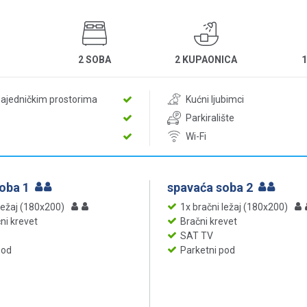
2 SOBA
2 KUPAONICA
zajedničkim prostorima
Kućni ljubimci
Parkiralište
Wi-Fi
soba 1
spavaća soba 2
ležaj (180x200)
1x bračni ležaj (180x200)
čni krevet
Bračni krevet
SAT TV
pod
Parketni pod