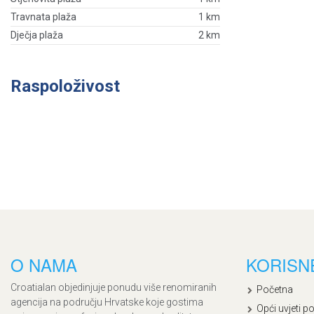
Travnata plaža
1 km
Dječja plaža
2 km
Raspoloživost
O NAMA
KORISN
Croatialan objedinjuje ponudu više renomiranih
Početna
agencija na području Hrvatske koje gostima
Opći uvjeti p