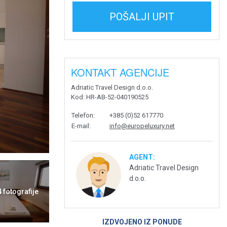
POŠALJI UPIT
KONTAKT AGENCIJE
Adriatic Travel Design d.o.o.
Kod
: HR-AB-52-040190525
Telefon
:
+385 (0)52 617770
E-mail
:
info@europeluxury.net
AGENT:
Adriatic Travel Design
d.o.o.
4 fotografije
IZDVOJENO IZ PONUDE