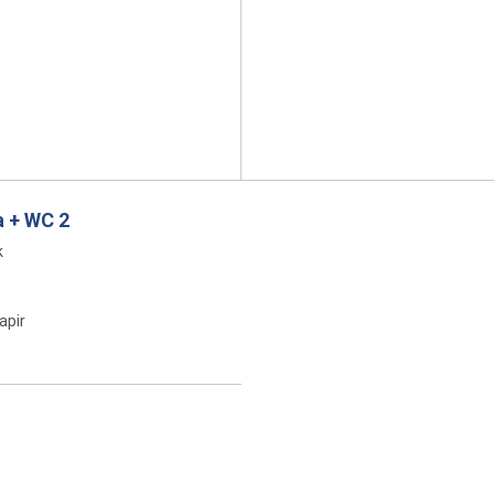
 + WC 2
k
apir