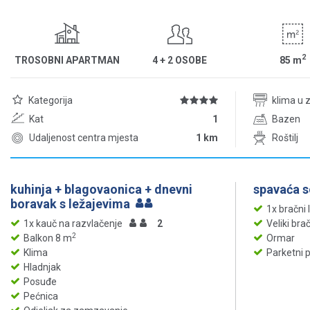
2
TROSOBNI APARTMAN
4 + 2 OSOBE
85
m
Kategorija
klima u 
Kat
1
Bazen
Udaljenost centra mjesta
1 km
Roštilj
kuhinja + blagovaonica + dnevni
spavaća 
boravak s ležajevima
1x bračni 
1x kauč na razvlačenje
2
Veliki bra
2
Balkon 8 m
Ormar
Klima
Parketni 
Hladnjak
Posuđe
Pećnica