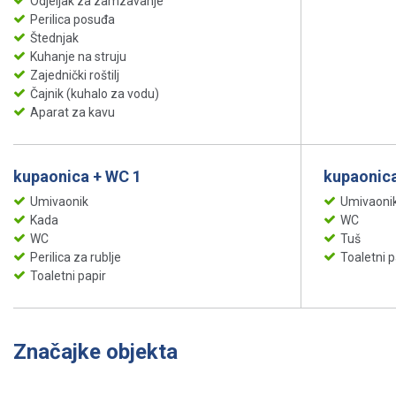
Odjeljak za zamzavanje
Perilica posuđa
Štednjak
Kuhanje na struju
Zajednički roštilj
Čajnik (kuhalo za vodu)
Aparat za kavu
kupaonica + WC 1
kupaonica
Umivaonik
Umivaoni
Kada
WC
WC
Tuš
Perilica za rublje
Toaletni p
Toaletni papir
Značajke objekta