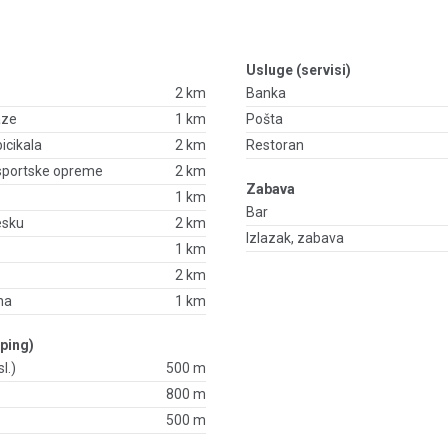
Usluge (servisi)
2 km
Banka
aze
1 km
Pošta
bicikala
2 km
Restoran
 sportske opreme
2 km
Zabava
1 km
Bar
esku
2 km
Izlazak, zabava
1 km
2 km
na
1 km
ping)
l.)
500 m
800 m
500 m