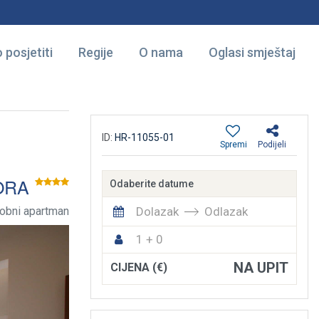
 posjetiti
Regije
O nama
Oglasi smještaj
ID:
HR-11055-01
Spremi
Podijeli
ORA
Odaberite datume
Dolazak
Odlazak
obni apartman
1 + 0
NA UPIT
CIJENA (€)