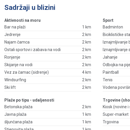
Sadržaji u blizini
Aktivnosti na moru
Sport
Bar na plaži
1 km
Badminton
Jedrenje
2 km
Biciklističke st
Najam čamca
2 km
Iznajmljivanje 
Ostali sportovi i zabava na vodi
2 km
Iznajmljivanje
Ronjenje
2 km
Jahanje
Skijanje na vodi
2 km
Odbojka na pij
Vez za čamac (sidrenje)
4 km
Paintball
Windsurfing
2 km
Tenis
Ski lift
2 km
Vodena površi
Plaže po tipu - udaljenosti
Trgovine (sho
Betonska plaža
2 km
Kiosk (novine i s
Javna plaža
1 km
Super-market
šljunčana plaža
1 km
Trgovina
Stjenovita plaža
1 km