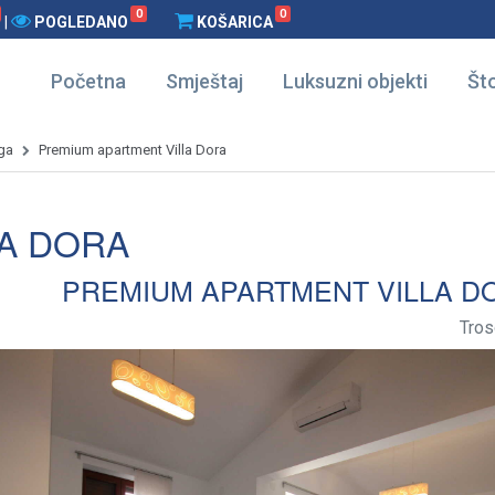
0
0
|
POGLEDANO
KOŠARICA
Početna
Smještaj
Luksuzni objekti
Što
ga
Premium apartment Villa Dora
A DORA
PREMIUM APARTMENT VILLA D
Tros