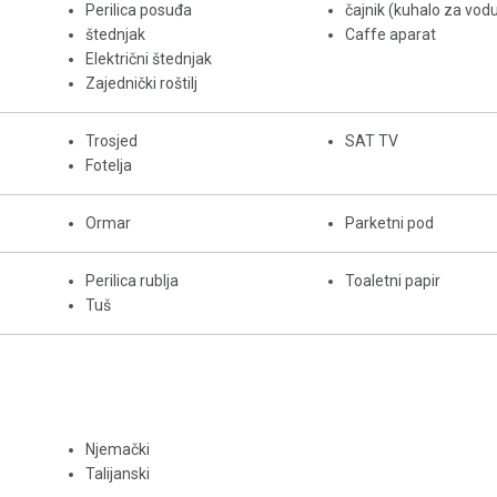
Perilica posuđa
čajnik (kuhalo za vod
štednjak
Caffe aparat
Električni štednjak
Zajednički roštilj
Trosjed
SAT TV
Fotelja
Ormar
Parketni pod
Perilica rublja
Toaletni papir
Tuš
Njemački
Talijanski