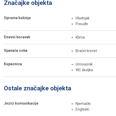
Značajke objekta
Oprema kuhinje
Hladnjak
Posuđe
Dnevni boravak
Klima
Spavaća soba
Bračni krevet
Kupaonica
Umivaonik
WC školjka
Ostale značajke objekta
Jezici komunikacije
Njemački
Engleski