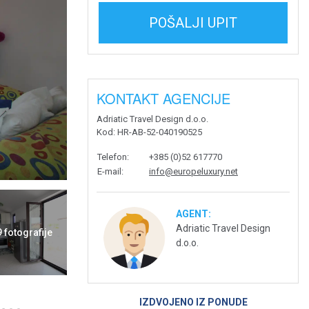
POŠALJI UPIT
KONTAKT AGENCIJE
Adriatic Travel Design d.o.o.
Kod
: HR-AB-52-040190525
Telefon
:
+385 (0)52 617770
E-mail
:
info@europeluxury.net
AGENT:
Adriatic Travel Design
9 fotografije
d.o.o.
IZDVOJENO IZ PONUDE