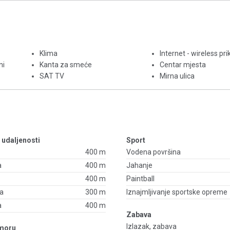
Klima
Internet - wireless pri
ni
Kanta za smeće
Centar mjesta
SAT TV
Mirna ulica
- udaljenosti
Sport
400 m
Vodena površina
a
400 m
Jahanje
a
400 m
Paintball
ža
300 m
Iznajmljivanje sportske opreme
a
400 m
Zabava
Izlazak, zabava
 moru