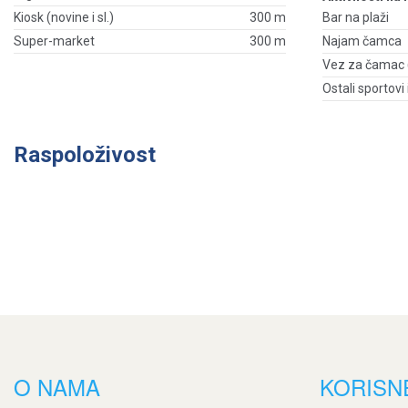
Kiosk (novine i sl.)
300 m
Bar na plaži
Super-market
300 m
Najam čamca
Vez za čamac (
Ostali sportovi
Raspoloživost
O NAMA
KORISN