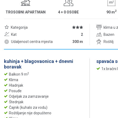
2
TROSOBNI APARTMAN
4 + 0 OSOBE
90
m
Kategorija
klima u 
Kat
2
Bazen
Udaljenost centra mjesta
300 m
Roštilj
kuhinja + blagovaonica + dnevni
spavaća 
boravak
1x bračni 
2
Balkon 9 m
Klima
Hladnjak
Posuđe
Odjeljak za zamzavanje
Štednjak
Čajnik (kuhalo za vodu)
Roštiljanje nije dopušteno