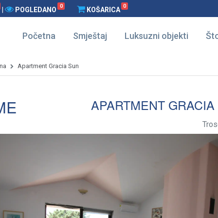
0
0
|
POGLEDANO
KOŠARICA
Početna
Smještaj
Luksuzni objekti
Što
na
Apartment Gracia Sun
ME
APARTMENT GRACIA
Tros