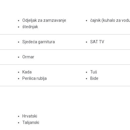
Odjeljak za zamzavanje
čajnik (kuhalo za vod
štednjak
Sjedeća garnitura
SAT TV
Ormar
Kada
Tuš
Perilica rublja
Bide
Hrvatski
Talijanski