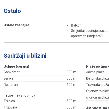
Ostalo
Ostale značajke
Balkon
Smještaj dodiruje susjed
apartman (smještaj)
Sadržaji u blizini
Usluge (servisi)
Plaže po tipu 
Bankomat
300 m
Javna plaža
Banka
300 m
Betonska plaž
Restoran
100 m
Travnata plaž
Stjenovita pla
Trgovine (shoping)
šljunčana plaž
Tržnica
500 m
Trgovina
300 m
Aktivnosti na