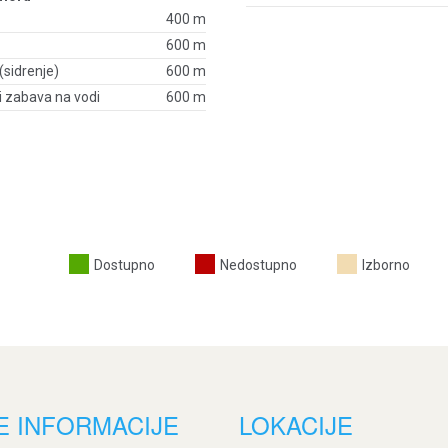
400 m
600 m
sidrenje)
600 m
 i zabava na vodi
600 m
Dostupno
Nedostupno
Izborno
E INFORMACIJE
LOKACIJE