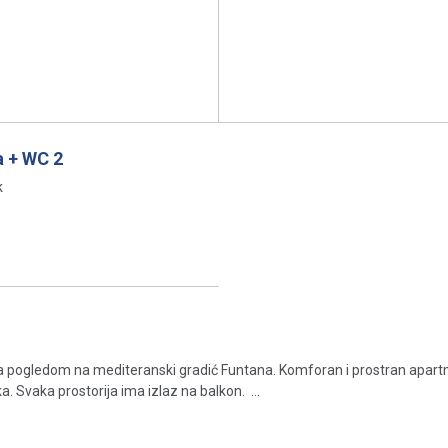
 + WC 2
k
a pogledom na mediteranski gradić Funtana. Komforan i prostran apart
. Svaka prostorija ima izlaz na balkon. ...