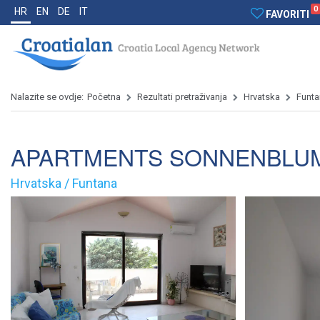
0
HR
EN
DE
IT
FAVORITI
Nalazite se ovdje:
Početna
Rezultati pretraživanja
Hrvatska
Funta
APARTMENTS SONNENBLU
Hrvatska / Funtana