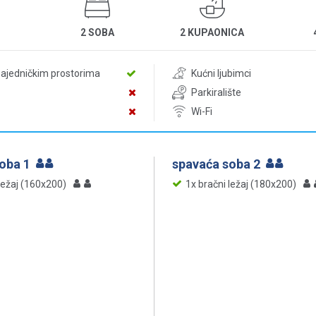
2 SOBA
2 KUPAONICA
zajedničkim prostorima
Kućni ljubimci
Parkiralište
Wi-Fi
soba 1
spavaća soba 2
ležaj (160x200)
1x bračni ležaj (180x200)