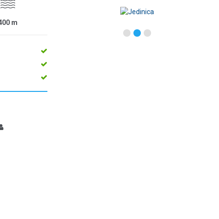
400
m