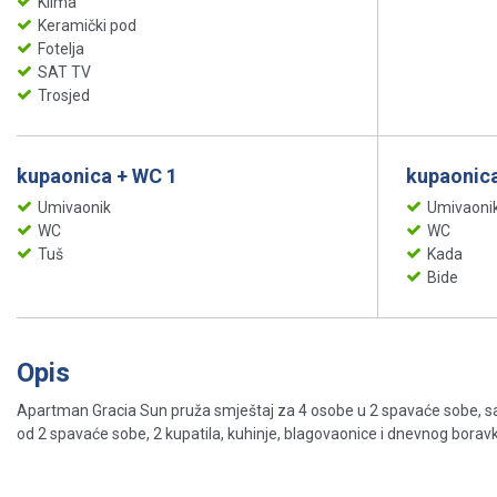
Klima
Keramički pod
Fotelja
SAT TV
Trosjed
kupaonica + WC 1
kupaonica
Umivaonik
Umivaoni
WC
WC
Tuš
Kada
Bide
Opis
Apartman Gracia Sun pruža smještaj za 4 osobe u 2 spavaće sobe, s
od 2 spavaće sobe, 2 kupatila, kuhinje, blagovaonice i dnevnog boravka