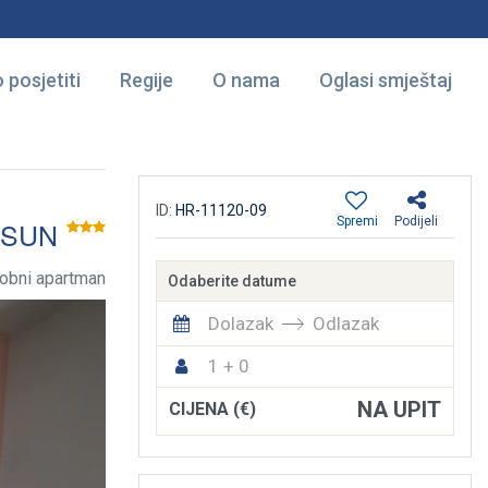
 posjetiti
Regije
O nama
Oglasi smještaj
ID:
HR-11120-09
Spremi
Podijeli
 SUN
obni apartman
Odaberite datume
Dolazak
Odlazak
1 + 0
NA UPIT
CIJENA (€)