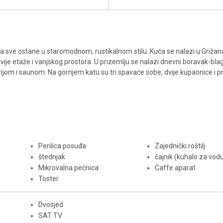
 da sve ostane u staromodnom, rustikalnom stilu. Kuća se nalazi u Griž
vije etaže i vanjskog prostora. U prizemlju se nalazi dnevni boravak-bla
jom i saunom. Na gornjem katu su tri spavaće sobe, dvije kupaonice i 
Perilica posuđa
Zajednički roštilj
štednjak
čajnik (kuhalo za vod
Mikrovalna pećnica
Caffe aparat
Toster
Dvosjed
SAT TV