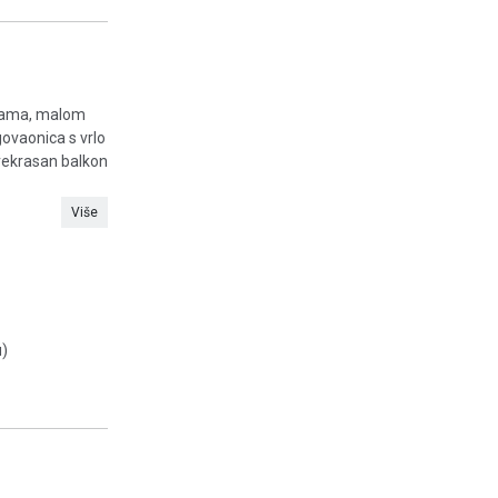
anama, malom
govaonica s vrlo
prekrasan balkon
Više
u)