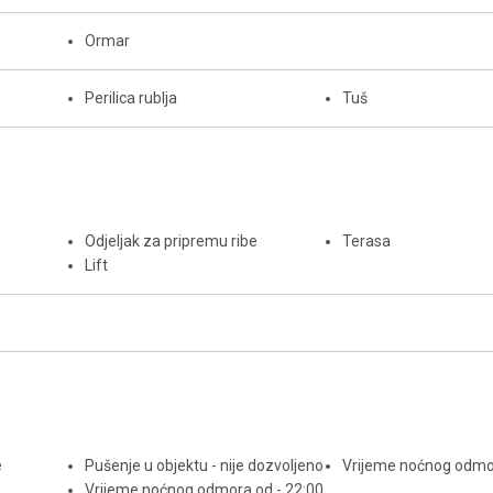
Ormar
Perilica rublja
Tuš
Odjeljak za pripremu ribe
Terasa
Lift
e
Pušenje u objektu - nije dozvoljeno
Vrijeme noćnog odmor
Vrijeme noćnog odmora od - 22:00