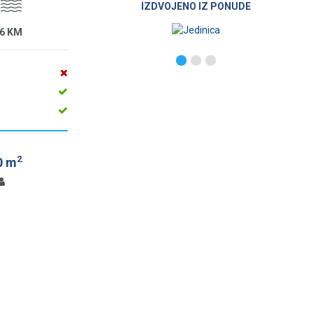
IZDVOJENO IZ PONUDE
6 KM
2
0 m