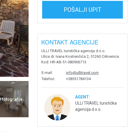
POŠALJI UPIT
KONTAKT AGENCIJE
ULLI TRAVEL turistička agencija d.o.o.
Ulica dr. Ivana Kostrenčića 2, 51260 Crikvenica
Kod
: HR-AB-51-080906713
E-mail
:
info@ullitravel.com
Telefon
:
+38551784134
AGENT:
9 fotografije
ULLI TRAVEL turistička
agencija d.o.o.