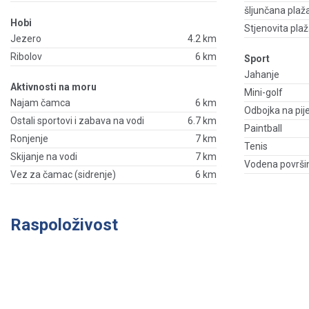
šljunčana plaž
Hobi
Stjenovita pla
Jezero
4.2 km
Ribolov
6 km
Sport
Jahanje
Aktivnosti na moru
Mini-golf
Najam čamca
6 km
Odbojka na pij
Ostali sportovi i zabava na vodi
6.7 km
Paintball
Ronjenje
7 km
Tenis
Skijanje na vodi
7 km
Vodena površi
Vez za čamac (sidrenje)
6 km
Raspoloživost