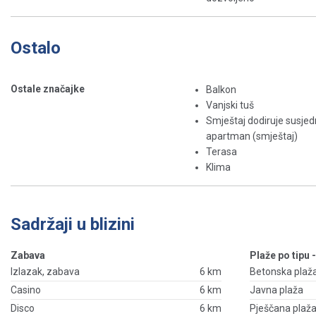
Ostalo
Ostale značajke
Balkon
Vanjski tuš
Smještaj dodiruje susjed
apartman (smještaj)
Terasa
Klima
Sadržaji u blizini
Zabava
Plaže po tipu 
Izlazak, zabava
6 km
Betonska plaž
Casino
6 km
Javna plaža
Disco
6 km
Pješčana plaž