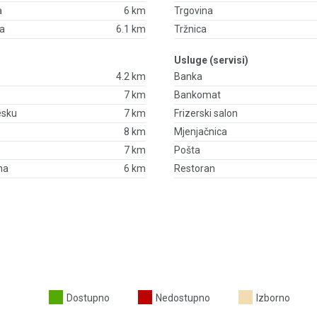
a
6 km
Trgovina
ža
6.1 km
Tržnica
Usluge (servisi)
4.2 km
Banka
7 km
Bankomat
esku
7 km
Frizerski salon
8 km
Mjenjačnica
7 km
Pošta
na
6 km
Restoran
Dostupno
Nedostupno
Izborno