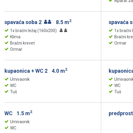
Aparat za
2
spavaća soba 2
8.5 m
spavaća 
1x bračni ležaj (160x200)
1x bračni 
Klima
Bračni kr
Bračni krevet
Ormar
Ormar
2
kupaonica + WC 2
4.0 m
kupaonic
Umivaonik
Umivaoni
WC
WC
Tuš
Tuš
2
WC
1.5 m
predprost
Umivaonik
WC