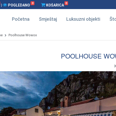
0
0
|
POGLEDANO
KOŠARICA
Početna
Smještaj
Luksuzni objekti
Što
ne
Poolhouse Wowox
POOLHOUSE WO