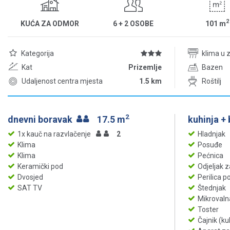
2
KUĆA ZA ODMOR
6 + 2 OSOBE
101
m
Kategorija
klima u 
Kat
Prizemlje
Bazen
Udaljenost centra mjesta
1.5 km
Roštilj
2
dnevni boravak
17.5 m
kuhinja +
1x kauč na razvlačenje
2
Hladnjak
Klima
Posuđe
Klima
Pećnica
Keramički pod
Odjeljak 
Dvosjed
Perilica 
SAT TV
Štednjak
Mikrovaln
Toster
Čajnik (k