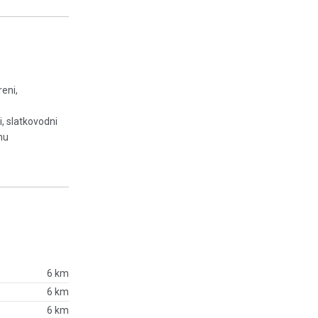
reni,
i, slatkovodni
enu
6 km
6 km
6 km