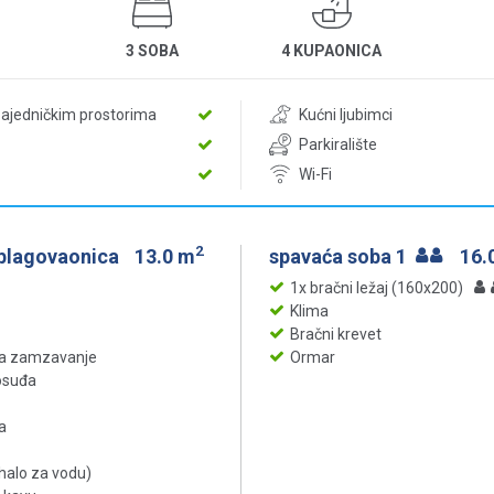
3 SOBA
4 KUPAONICA
zajedničkim prostorima
Kućni ljubimci
Parkiralište
Wi-Fi
2
 blagovaonica
13.0 m
spavaća soba 1
16.
1x bračni ležaj (160x200)
Klima
Bračni krevet
za zamzavanje
Ormar
posuđa
a
uhalo za vodu)