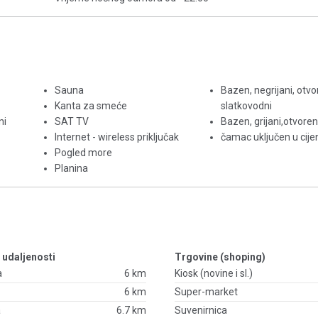
Sauna
Bazen, negrijani, otvo
Kanta za smeće
slatkovodni
ni
SAT TV
Bazen, grijani,otvoren
Internet - wireless priključak
čamac uključen u cij
Pogled more
Planina
- udaljenosti
Trgovine (shoping)
a
6 km
Kiosk (novine i sl.)
6 km
Super-market
a
6.7 km
Suvenirnica