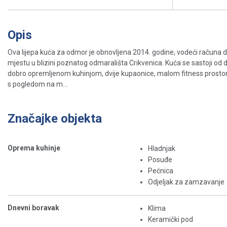
Opis
Ova lijepa kuća za odmor je obnovljena 2014. godine, vodeći računa
mjestu u blizini poznatog odmarališta Crikvenica. Kuća se sastoji od d
dobro opremljenom kuhinjom, dvije kupaonice, malom fitness prostori
s pogledom na m...
Značajke objekta
Oprema kuhinje
Hladnjak
Posuđe
Pećnica
Odjeljak za zamzavanje
Dnevni boravak
Klima
Keramički pod