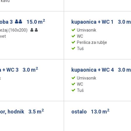
 kavu
2
soba 3
15.0 m
kupaonica + WC 1
3.0 m
ležaj (160x200)
Umivaonik
evet
WC
Perilica za rublje
Tuš
2
a + WC 3
3.0 m
kupaonica + WC 4
3.0 m
k
Umivaonik
WC
Tuš
2
2
or, hodnik
3.5 m
ostalo
13.0 m