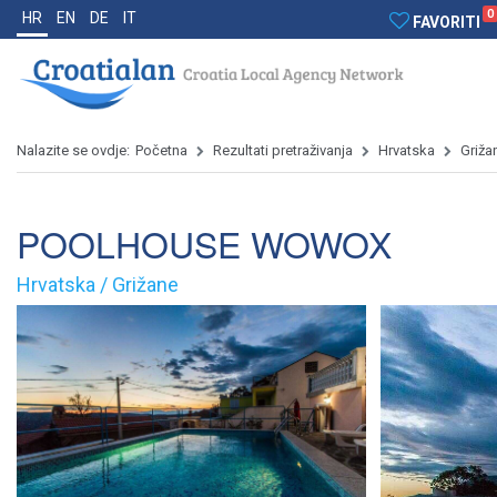
0
HR
EN
DE
IT
FAVORITI
Nalazite se ovdje:
Početna
Rezultati pretraživanja
Hrvatska
Griža
POOLHOUSE WOWOX
Hrvatska / Grižane