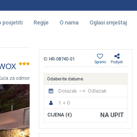
 posjetiti
Regije
O nama
Oglasi smještaj
ID:
HR-08740-01
Spremi
Podijeli
WOX
Kuća za odmor
Odaberite datume
Dolazak
Odlazak
1 + 0
NA UPIT
CIJENA (€)