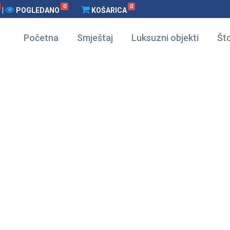
0
0
|
POGLEDANO
KOŠARICA
Početna
Smještaj
Luksuzni objekti
Što