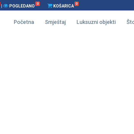
0
0
|
POGLEDANO
KOŠARICA
Početna
Smještaj
Luksuzni objekti
Što